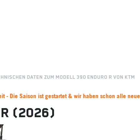
ECHNISCHEN DATEN ZUM MODELL 390 ENDURO R VON KTM
on ist gestartet & wir haben schon alle neuen Bike's am St
R (2026)