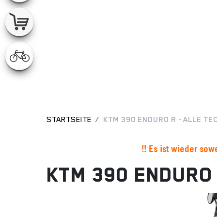
STARTSEITE
KTM 390 ENDURO R - ALLE T
!! Es ist wieder soweit - Die Sais
KTM 390 ENDURO 