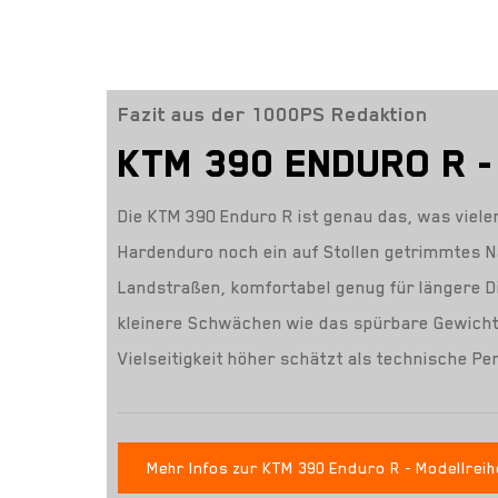
Fazit aus der 1000PS Redaktion
KTM 390 ENDURO R -
Die KTM 390 Enduro R ist genau das, was vielen
Hardenduro noch ein auf Stollen getrimmtes Nak
Landstraßen, komfortabel genug für längere D
kleinere Schwächen wie das spürbare Gewicht, 
Vielseitigkeit höher schätzt als technische P
Mehr Infos zur KTM 390 Enduro R - Modellreihe