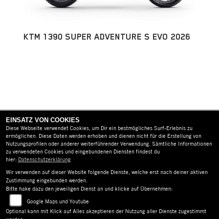
KTM 1390 SUPER ADVENTURE S EVO 2026
EINSATZ VON COOKIES
Diese Webseite verwendet Cookies, um Dir ein bestmögliches Surf-Erlebnis zu
ermöglichen. Diese Daten werden erhoben und dienen nicht für die Erstellung von
Nutzungsprofilen oder anderer weiterführender Verwendung. Sämtliche Informationen
zu verwendeten Cookies und eingebundenen Diensten findest du
AGB
hier:
Datenschutzerklärung
Wir verwenden auf dieser Website folgende Dienste, welche erst nach deiner aktiven
IMPRESSUM
Zustimmung eingebunden werden.
Bitte hake dazu den jeweiligen Dienst an und klicke auf Übernehmen:
DATENSCHUTZ
Google Maps und Youtube
Optional kann mit Klick auf Alles akzeptieren der Nutzung aller Dienste zugestimmt
DISCLAIMER