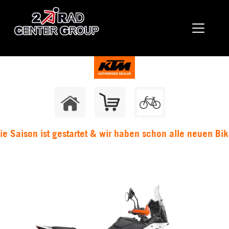
ison ist gestartet & wir haben schon alle neuen Bike's am 